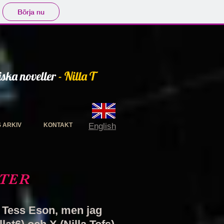
Börja nu
iska noveller
- Nilla T
S ARKIV
KONTAKT
English
TER
 Tess Eson, men jag