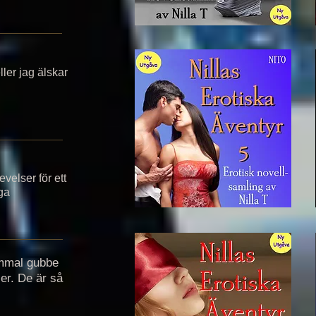
ller jag älskar
velser för ett
ga
ammal gubbe
er. De är så