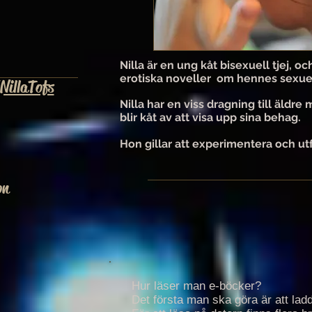
Nilla är en ung kåt bisexuell tjej, o
erotiska noveller om hennes sexuel
NillaTofs
Nilla har en viss dragning till äldre 
blir kåt av att visa upp sina behag.
Hon gillar att experimentera och utf
on
Hur läser man e-böcker?
Det första man ska göra är att lad