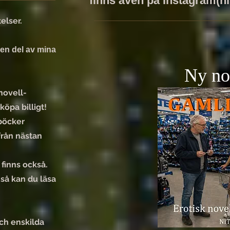
finns även på Instagram(nil
elser.
en del av mina
Ny no
 novell-
öpa billigt!
böcker
från nästan
 finns också.
så kan du läsa
ch enskilda