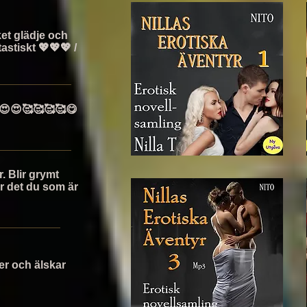
ket glädje och
tastiskt 💖💖💖 /
😍😍🥰🥰🥰🥰😋
r. Blir grymt
r det du som är
ser och älskar