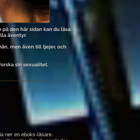
ch på den här sidan kan du läsa
la äventyr.
män, men även till tjejer, och
orska sin sexualitet.
da ner en eboks-läsare.