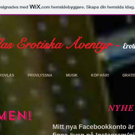
esignades med
.com
hemsidebyggare. Skapa din hemsida idag.
las Erotiska Äventyr
-
Erot
ROVLÄS
PROVLYSSNA
MUSIK
KÖP HÄR!
GRATI
NYHE
men!
Mitt nya Facebookkonto är