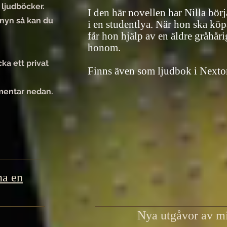
 ljudböcker.
I den här novellen har Nilla börj
nyn så kan du
i en studentlya. När hon ska köp
får hon hjälp av en äldre gråhår
honom.
ka ett privat
Finns även som ljudbok i Nextor
mentar nedan.
na en
Nya utgåvor av mi