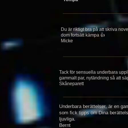
Du är riktigt bra på att skriva nove
dom fortsätt kämpa 👍
Micke
Tack för sensuella underbara upple
gammalt par, nytändning så att sä
Skåneparett
Underbara berättelser, är en g
som fick tipps om Dina berättels
ljuvliga.
Bernt