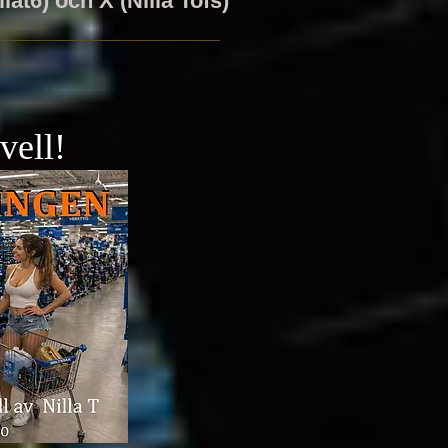
lat6) och X (Nilla Tofs)
vell!