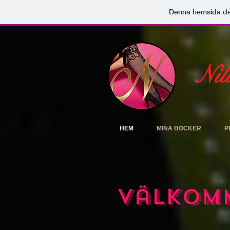
Denna hemsida d
Nil
HEM
MINA BÖCKER
P
Välkom