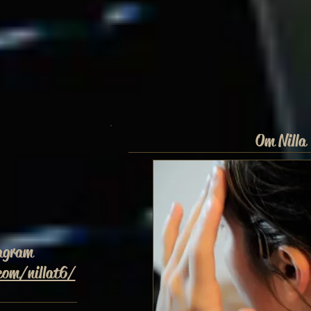
Om Nilla
agram
com/nillat6/