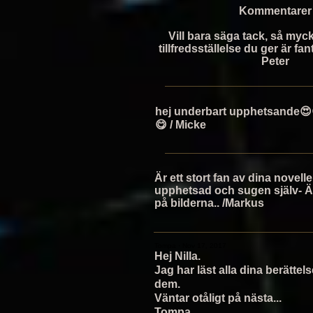
Kommentarer
Vill bara säga tack, så myc
tillfredsställelse du ger är fan
Peter
hej underbart upphetsande😍
😋 / Micke
Är ett stort fan av dina novelle
upphetsad och sugen själv- Ä
på bilderna.. /Markus
Tompa · Nov 17, 2017
Hej Nilla.
Jag har läst alla dina berättel
dem.
Väntar otåligt på nästa...
Tompa