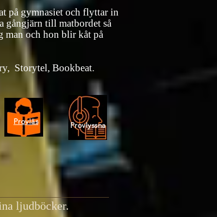
at på gymnasiet och flyttar in
a gångjärn till matbordet så
ig man och hon blir kåt på
y, Storytel, Bookbeat.
Provläs
Provlyssna
na ljudböcker.